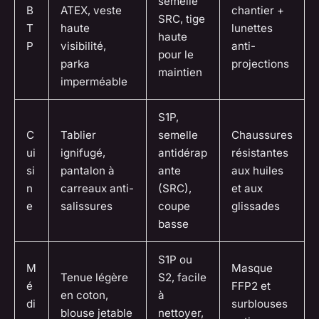
semelle
B
ATEX, veste
chantier +
SRC, tige
T
haute
lunettes
haute
P
visibilité,
anti-
pour le
parka
projections
maintien
imperméable
S1P,
C
Tablier
semelle
Chaussures
ui
ignifugé,
antidérap
résistantes
si
pantalon à
ante
aux huiles
n
carreaux anti-
(SRC),
et aux
e
salissures
coupe
glissades
basse
S1P ou
M
Masque
Tenue légère
S2, facile
é
FFP2 et
en coton,
à
di
surblouses
blouse jetable
nettoyer,