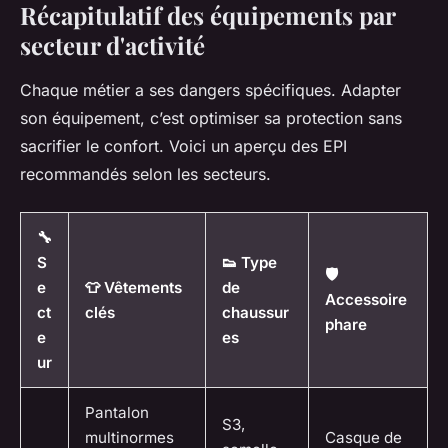
Récapitulatif des équipements par
secteur d'activité
Chaque métier a ses dangers spécifiques. Adapter
son équipement, c’est optimiser sa protection sans
sacrifier le confort. Voici un aperçu des EPI
recommandés selon les secteurs.
🔧
S
👟 Type
🛡️
e
👕 Vêtements
de
Accessoire
ct
clés
chaussur
phare
e
es
ur
Pantalon
S3,
multinormes
Casque de