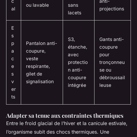
c
anti-
ou lavable
sans
al
projections
lacets
E
s
S3,
Gants anti-
p
Pantalon anti-
étanche,
coupure
a
coupure,
avec
pour
c
veste
protectio
tronçonneu
e
respirante,
n anti-
se ou
s
gilet de
coupure
débroussail
v
signalisation
intégrée
leuse
er
ts
Adapter sa tenue aux contraintes thermiques
Entre le froid glacial de l’hiver et la canicule estivale,
l’organisme subit des chocs thermiques. Une