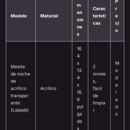
P
m
Carac
r
en
Modelo
Material
terísti
e
sio
cas
ci
ne
o
s
16.
4
x
M
Mesita
2
13.
o
de noche
nivele
4
d
de
s,
x
e
acrílico
Acrílico
fácil
18.
r
transpar
de
9
a
ente
limpia
pul
d
(Leblett)
r
ga
o
da
s