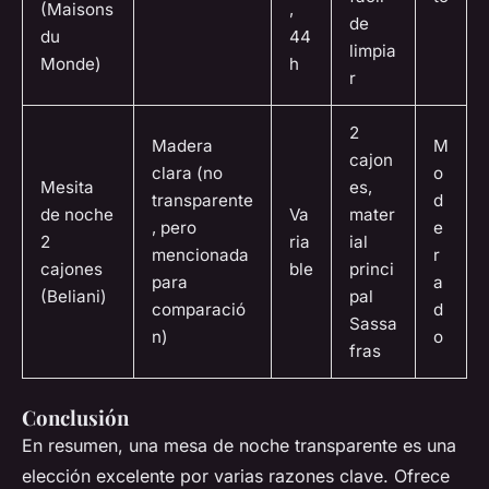
(Maisons
,
de
du
44
limpia
Monde)
h
r
2
Madera
M
cajon
clara (no
o
Mesita
es,
transparente
d
de noche
Va
mater
, pero
e
2
ria
ial
mencionada
r
cajones
ble
princi
para
a
(Beliani)
pal
comparació
d
Sassa
n)
o
fras
Conclusión
En resumen, una mesa de noche transparente es una
elección excelente por varias razones clave. Ofrece