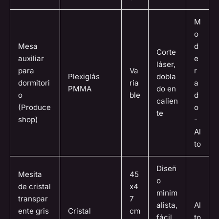
M
o
Mesa
d
Corte
auxiliar
e
láser,
para
Va
r
Plexiglás
dobla
dormitori
ria
a
PMMA
do en
o
ble
d
calien
(Produce
o
te
shop)
-
Al
to
Diseñ
Mesita
45
o
de cristal
x4
minim
transpar
7
alista,
Al
ente gris
Cristal
cm
fácil
to