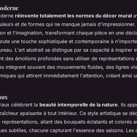
moderne
moderne
réinvente totalement les normes du décor mural
a
uleurs et de formes qui ne manque jamais d'impressionner. 
on et l'imagination, transformant chaque pièce en une déclar
ajoute une touche sophistiquée et contemporaine à n'importe
eau. L'art abstrait se distingue par sa capacité à inspirer et
t des émotions profondes sans utiliser de représentations r
es intègrent souvent des mouvements fluides, des lignes viv
iques qui attirent immédiatement l'attention, créant ainsi u
aux
raux célèbrent la
beauté intemporelle de la nature
. Ils ap
fraîcheur apaisante à tout intérieur. Ce style artistique se dé
représentations, allant des bouquets éclatants et colorés 
s subtiles, chacune capturant l'essence des saisons. Les 