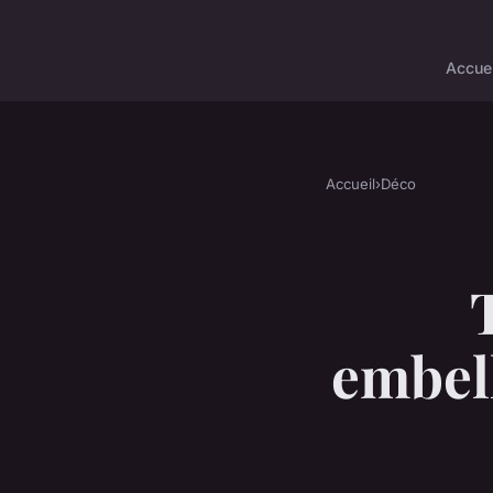
Accuei
Accueil
›
Déco
embell