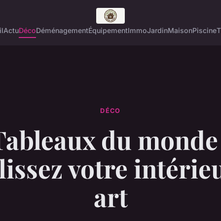
l
Actu
Déco
Déménagement
Équipement
Immo
Jardin
Maison
Piscine
T
DÉCO
Tableaux du monde 
issez votre intérie
art