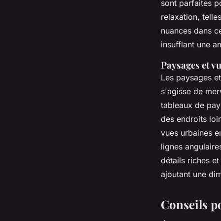
sont parfaites p
relaxation, tell
nuances dans ce
insufflant une a
Paysages et v
Les paysages et
s'agisse de merv
tableaux de pay
des endroits loi
vues urbaines e
lignes angulair
détails riches 
ajoutant une dim
Conseils po