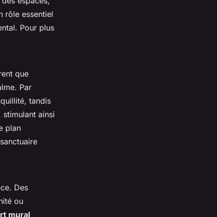
e des espaces,
n rôle essentiel
ntal. Pour plus
rent que
alme. Par
uillité, tandis
stimulant ainsi
e plan
 sanctuaire
èce. Des
nité ou
art mural