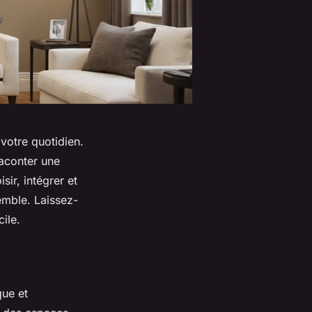
 votre quotidien.
aconter une
ir, intégrer et
emble. Laissez-
cile.
que et