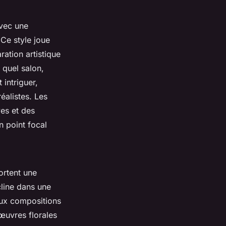
vec une
Ce style joue
ation artistique
 quel salon,
 intriguer,
éalistes. Les
es et des
n point focal
portent une
cline dans une
aux compositions
œuvres florales