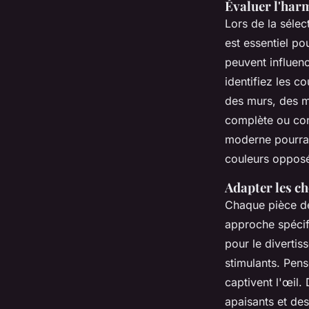
Évaluer l'har
Lors de la sélec
est essentiel p
peuvent influen
identifiez les c
des murs, des me
complète ou con
moderne pourrai
couleurs opposé
Adapter les ch
Chaque pièce de
approche spécifi
pour le divertis
stimulants. Pen
captivent l'œil
apaisants et des