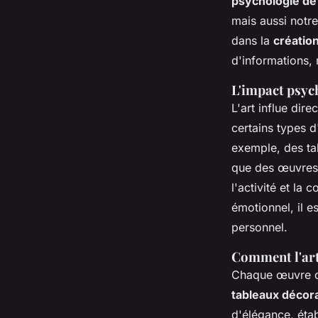
psychologie de l
mais aussi notre
dans la
créatio
d'informations,
L'impact psych
L'art influe di
certains types d
exemple, des tab
que des œuvres 
l'activité et la
émotionnel, il e
personnel.
Comment l'art
Chaque œuvre d
tableaux décora
d'élégance, éta