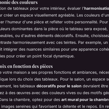
monie des couleurs
tion de tableaux pour votre intérieur, évaluer l'
harmonisatio
our créer un espace visuellement agréable. Les couleurs d'u
cer l'humeur d'une pièce et refléter votre personnalité. Po
ouleurs dominantes dans la pièce où le tableau sera exposé, 
ubles, ou d'autres éléments décoratifs. Ensuite, choisisse
traste harmonieusement avec ces teintes. Par exemple, un t
t intégrer des nuances similaires pour une apparence cohé
es pour créer un point focal dynamique.
oix en fonction des pièces
 votre maison a ses propres fonctions et ambiances, nécess
que lors du choix des tableaux. Pour le salon, un espace so
sement, les tableaux
décoratifs pour le salon
devraient être 
sez à des œuvres avec des couleurs vives ou des motifs gé
. Dans la chambre, optez pour des
art mural pour la chambr
 images sereines qui favorisent la détente et le repos. En r