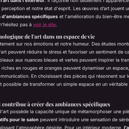
’art dans l’intérieur
. Il façonne non seulement l'apparenc
 perception et notre état d'esprit. Les œuvres d’art jouent u
n d'ambiances spécifiques
et l'amélioration du bien-être me
 n'hésitez pas à
voir le site
.
ologique de l'art dans un espace de vie
rectement sur nos émotions et notre humeur. Des études mont
'art peuvent réduire le stress et favoriser un sentiment de c
leaux aux nuances bleues et vertes peuvent inspirer la tranq
riches en rouges et oranges peuvent dynamiser un espace, 
 communication. En choisissant des pièces qui résonnent sur l
st possible de transformer un simple espace en un véritable
 contribue à créer des ambiances spécifiques
'art possède la capacité unique de métamorphoser une pi
tifs pour le salon
peuvent introduire une sensation de séré
blissant l'atmosphère désirée. Pour un intérieur moderne,
l'