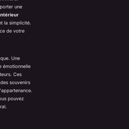
porter une
intérieur
 la simplicité.
èce de votre
gique. Une
e émotionnelle
ateurs. Ces
 des souvenirs
d'appartenance.
vous pouvez
ral.